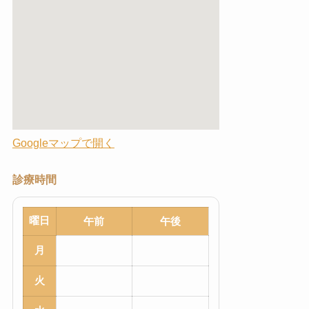
Googleマップで開く
診療時間
曜日
午前
午後
月
火