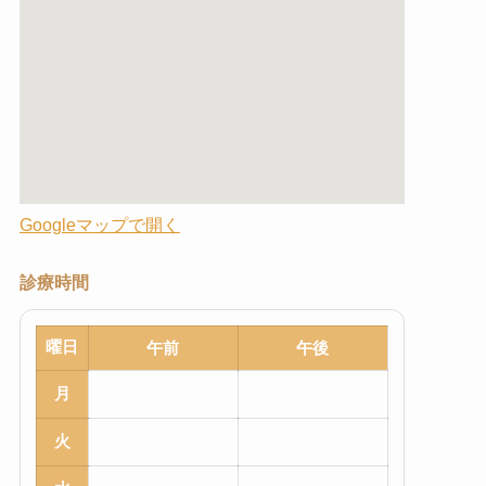
Googleマップで開く
診療時間
曜日
午前
午後
月
火