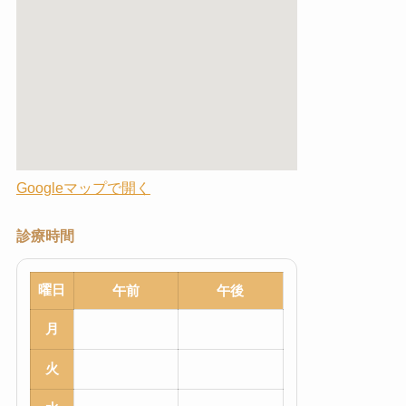
Googleマップで開く
診療時間
曜日
午前
午後
月
火