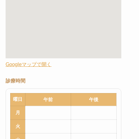
Googleマップで開く
診療時間
曜日
午前
午後
月
火