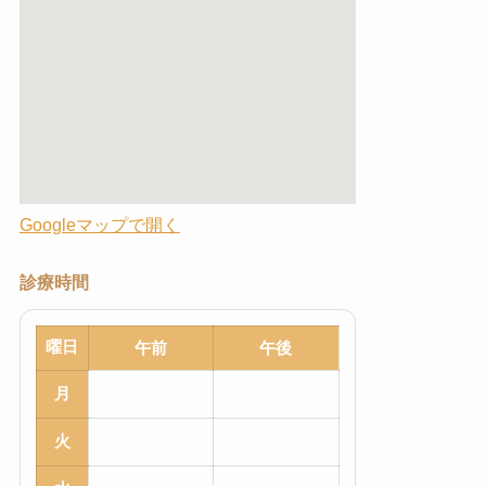
Googleマップで開く
診療時間
曜日
午前
午後
月
火