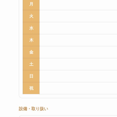
月
火
水
木
金
土
日
祝
設備・取り扱い