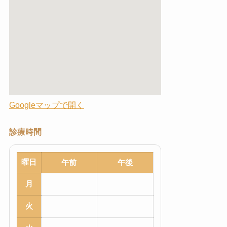
Googleマップで開く
診療時間
曜日
午前
午後
月
火