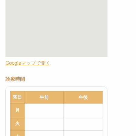
Googleマップで開く
診療時間
曜日
午前
午後
月
火