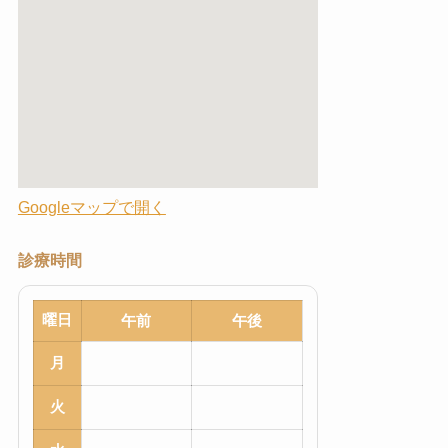
Googleマップで開く
診療時間
曜日
午前
午後
月
火