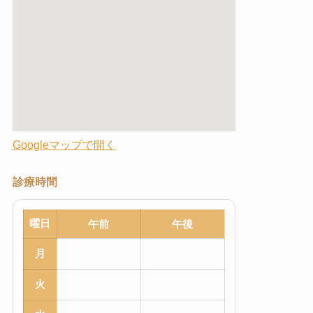
Googleマップで開く
診療時間
曜日
午前
午後
月
火