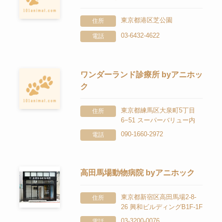
東京都港区芝公園
住所
03-6432-4622
電話
ワンダーランド診療所 byアニホッ
ク
東京都練馬区大泉町5丁目
住所
6−51 スーパーバリュー内
090-1660-2972
電話
高田馬場動物病院 byアニホック
東京都新宿区高田馬場2-8-
住所
26 興和ビルディングB1F-1F
03-3200-0076
電話