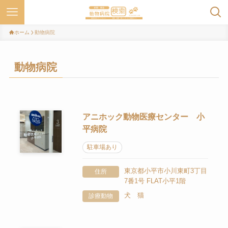
ホーム
動物病院
動物病院
アニホック動物医療センター 小
平病院
駐車場あり
東京都小平市小川東町3丁目
住所
7番1号 FLAT小平1階
犬 猫
診療動物