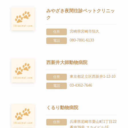
みやざき夜間往診ペットクリニッ
ク
宮崎県宮崎市恒久
住所
080-7891-6133
電話
西新井大師動物病院
東京都足立区西新井1-12-10
住所
03-4362-7646
電話
くるり動物病院
兵庫県尼崎市栗山町1丁目22
住所
番地39号 スカイビル1F