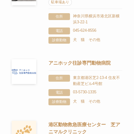
駐車場あり
神奈川県横浜市港北区新横
住所
浜3-22-1
045-624-8556
電話
犬 猫 その他
診療動物
アニホック往診専門動物病院
東京都港区芝2-13-4 住友不
住所
動産芝ビル4号館
03-5730-1335
電話
犬 猫 その他
診療動物
港区動物救急医療センター 芝ア
ニマルクリニック