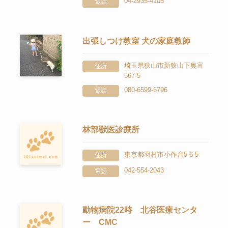
04-2935-4105
電話
出張しつけ教室 犬の家庭教師
埼玉県狭山市新狭山下奥富
住所
567-5
080-6599-6796
電話
林部獣医診療所
東京都羽村市小作台5-6-5
住所
042-554-2043
電話
動物病院22時 北谷医療センタ
ー CMC