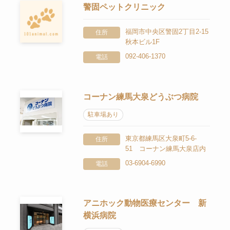
警固ペットクリニック
福岡市中央区警固2丁目2-15
住所
秋本ビル1F
092-406-1370
電話
コーナン練馬大泉どうぶつ病院
駐車場あり
東京都練馬区大泉町5-6-
住所
51 コーナン練馬大泉店内
03-6904-6990
電話
アニホック動物医療センター 新
横浜病院