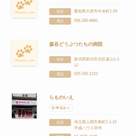
愛知県大府市中央町1-28
住所
056-285-9860
電話
森谷どうぶつたちの病院
新潟県新潟市北区嘉山1-1-
住所
12
025-250-1222
電話
らものいえ
駐車場あり
埼玉県入間市東町1-1-10
住所
平成ハウス35号